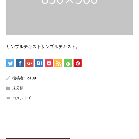
サンプルテキストサンプルテキスト。
投稿者:
jio109
未分類
コメント:
0