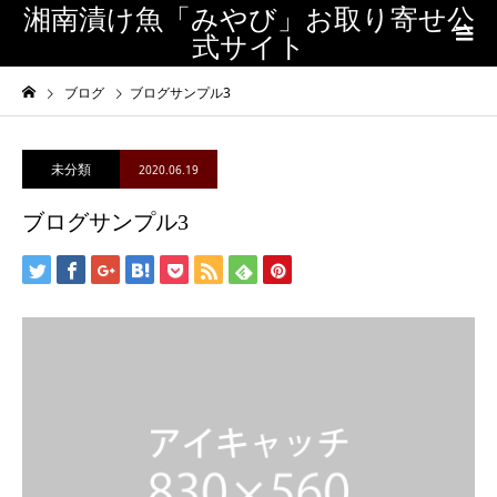
湘南漬け魚「みやび」お取り寄せ公
式サイト
ブログ
ブログサンプル3
未分類
2020.06.19
ブログサンプル3