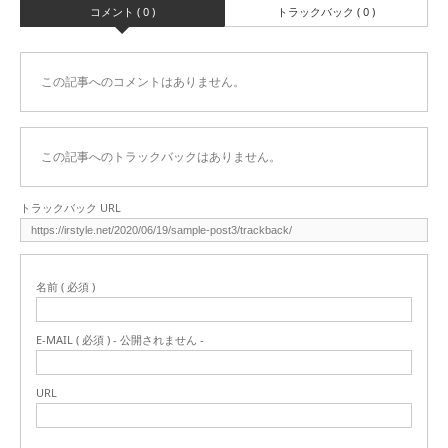
コメント ( 0 )
トラックバック ( 0 )
この記事へのコメントはありません。
この記事へのトラックバックはありません。
トラックバック URL
名前 ( 必須 )
E-MAIL ( 必須 ) - 公開されません -
URL