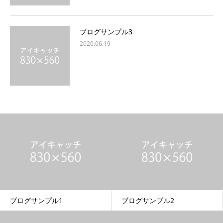
ブログサンプル3
2020.06.19
ブログサンプル1
ブログサンプル2